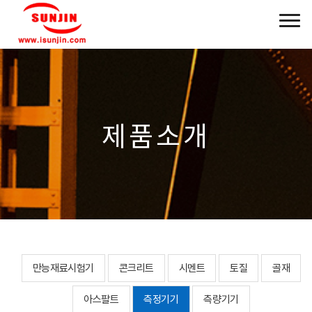
제품소개
만능재료시험기
콘크리트
시멘트
토질
골재
아스팔트
측정기기
측량기기