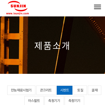
제품소개
만능재료시험기
콘크리트
시멘트
토질
골재
아스팔트
측정기기
측량기기