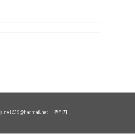
: june1639@hanmail.net
관리자