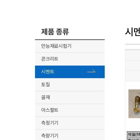
시
제품 종류
만능재료시험기
콘크리트
시멘트
토질
골재
아스팔트
측정기기
재질(Mat
측량기기