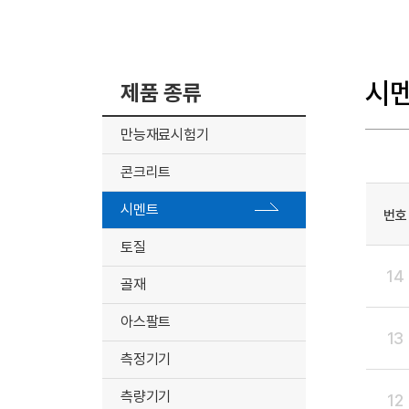
시
제품 종류
만능재료시험기
콘크리트
시멘트
번호
토질
14
골재
아스팔트
13
측정기기
측량기기
12