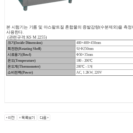
본 시험기는 기름 및 아스팔트질 혼합물의 증발감량(수분제외)을 측
사용한다.
(관련규격:KS M 2255)
크기(Inside Dimension)
400×400×450mm
회전판(Rotating Shelf)
약 Φ250mm
시료용기(Bowl)
Φ50×35mm
온도(Temperature)
180 - 200℃
온도계(Thermometer)
200℃ - 1개
소비전력(Power)
AC, 1.2KW, 220V