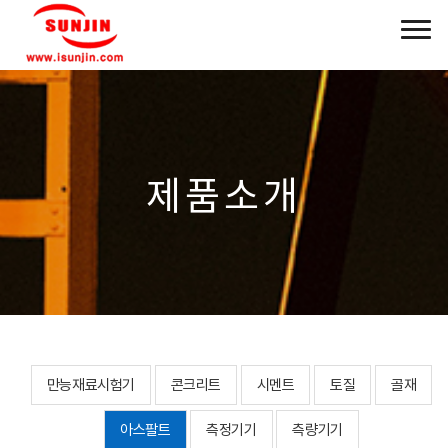
제품소개
만능재료시험기
콘크리트
시멘트
토질
골재
아스팔트
측정기기
측량기기